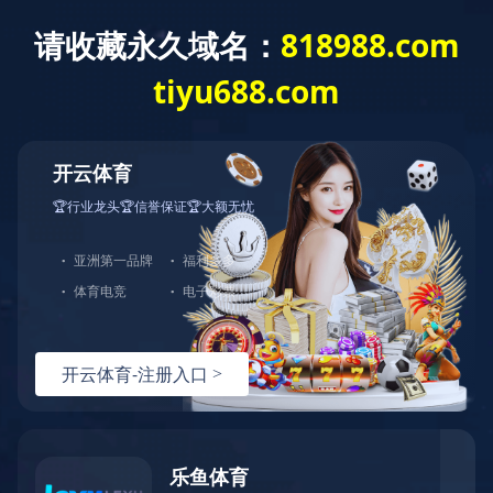
米兰体育平台官方网站
POCT系列
米兰体育平台官方网站-
仪器设备
米兰（中国）
骨代谢检测
肝纤维检测
妇幼健康
炎症检测
糖尿病检测
生殖与性激素
胃功能检测
心脏标志物
CHI3L1
25-OH-D3