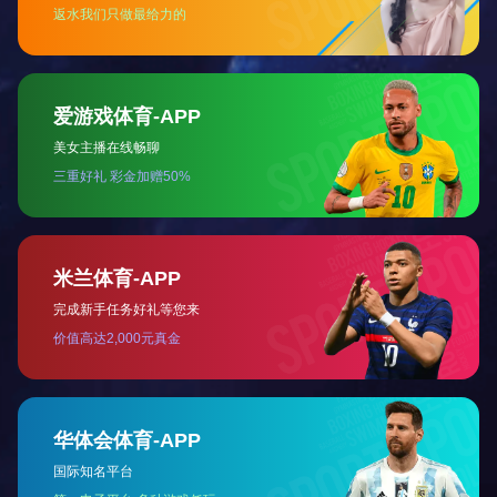
NT-proBNP
D-Dimer
(N-末端脑钠肽前体)
(D-二聚体)
查看更多
查看更多
MPO
H-FABP
(髓过氧化物酶)
(心脏型脂肪酸结合蛋白)
查看更多
查看更多