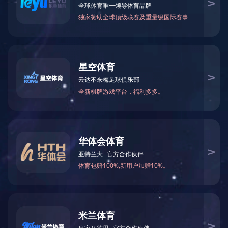
年
2021
北京市民营企业中小百强2021年度第31位
年
2019
推出全自动磁微粒化学发光检测系统
年
2018
天津华科泰生物技术有限公司正式成立
年
2017
自主研发的骨代谢检测卡获得新型专利证书；
25羟基维生素D获得双新认证；