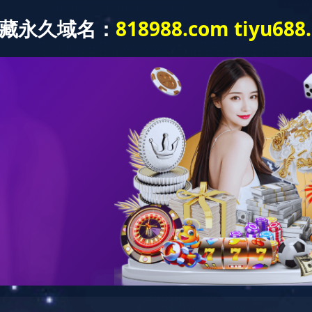
方网站-米兰（中国）
产品
问答
新闻
兰体育平台官方网站
严正声明 Strict Statement
|
|
发布时间： 2025-10-29
字体：
大
中
小