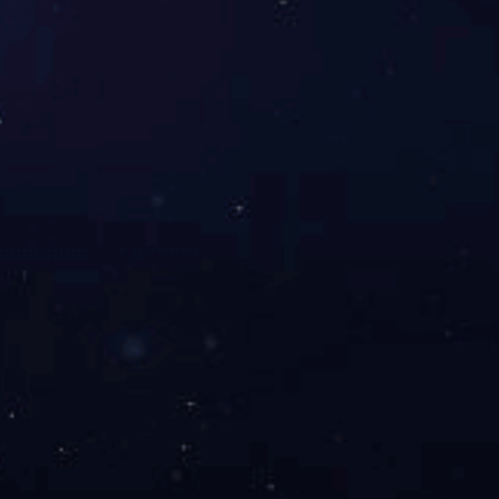
分享至：
下一篇：
华科泰生物
新闻
关于
米兰体育平台官方网站
公司介绍
0
台官方网站-
媒体报道
总经理寄语
i
）
公司文化
大事记
公司荣誉